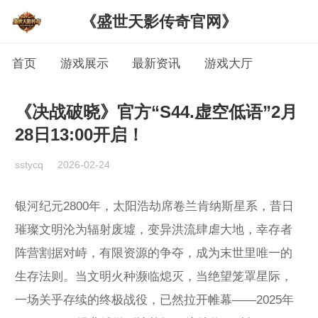
《盛世天影传奇官网》
首页
游戏展示
最新资讯
游戏大厅
《决战破晓》官方“S44.虚空低语”2月
28日13:00开启！
sstycq
2026-02-24
银河纪元2800年，太阳浩劫席卷兰肯纳斯星系，昔日
璀璨文明沦为辐射废墟，变异洪流肆虐大地，幸存者
阵营割据对峙，有限资源的争夺，成为末世里唯一的
生存法则。当文明火种濒临熄灭，当绝望笼罩星际，
一场关乎存续的终极战役，已然拉开帷幕——2025年