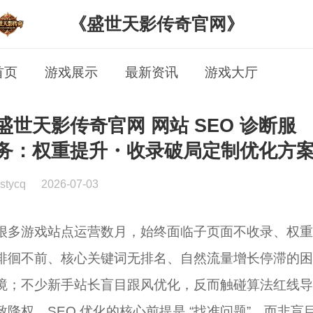
《盛世天影传奇官网》
首页
游戏展示
最新资讯
游戏大厅
盛世天影传奇官网 网站 SEO 诊断服
务：权重提升・收录破局定制优化方
stycq
2026-07-03
很多游戏站点运营数月，始终面临子页面不收录、权重
徘徊不前、核心关键词无排名、自然流量增长停滞的困
境；不少新手站长盲目跟风优化，反而触碰算法红线导
致降权。SEO 优化的核心前提是 “找准问题”，而非盲