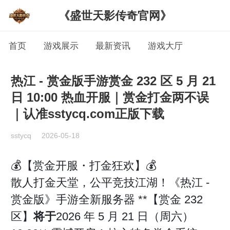
《盛世天影传奇官网》
首页
游戏展示
最新资讯
游戏大厅
热江 - 赏金版手游赏金 232 区 5 月 21
日 10:00 热血开服｜赏金打金两不误
｜认准sstycq.com正版下载
sstycq
2026-05-18
💰【赏金开服・打金狂欢】💰
散人打金天堂，公平竞技江湖！《热江 -
赏金版》手游全新服务器 **【赏金 232
区】
将于
2026 年 5 月 21 日（周六）