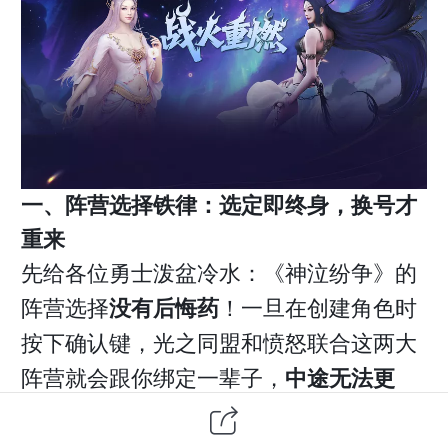
一、阵营选择铁律：
选定即终身，换号才
重来
先给各位勇士泼盆冷水：《神泣纷争》的
阵营选择
没有后悔药
！一旦在创建角色时
按下确认键，光之同盟和愤怒联合这两大
阵营就会跟你绑定一辈子，
中途无法更
改
，连赛年更新都不会重置。选错了？对