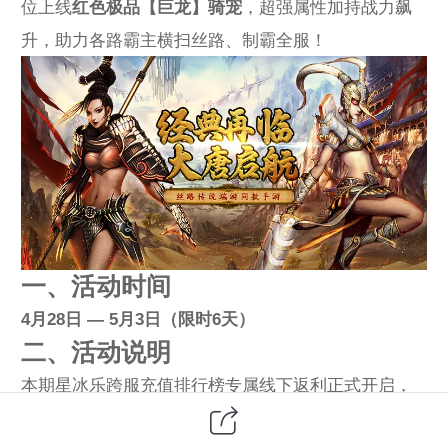
位上线
红色极品【巨龙】骑宠
，超强属性加持战力飙
升，助力各路霸主横扫丝路、制霸全服！
一、活动时间
4月28日 — 5月3日（限时6天）
二、活动说明
本期星冰乐跨服充值排行榜专属线下返利正式开启，
全服顶尖玩家同台竞技、角逐榜单排行！活动设置
荣