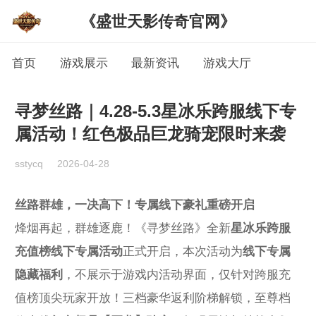
《盛世天影传奇官网》
首页
游戏展示
最新资讯
游戏大厅
寻梦丝路｜4.28-5.3星冰乐跨服线下专
属活动！红色极品巨龙骑宠限时来袭
sstycq
2026-04-28
丝路群雄，一决高下！专属线下豪礼重磅开启
烽烟再起，群雄逐鹿！《寻梦丝路》全新
星冰乐跨服
充值榜线下专属活动
正式开启，本次活动为
线下专属
隐藏福利
，不展示于游戏内活动界面，仅针对跨服充
值榜顶尖玩家开放！三档豪华返利阶梯解锁，至尊档