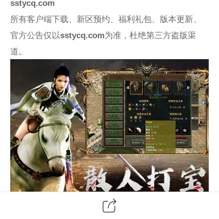
sstycq.com
所有客户端下载、新区预约、福利礼包、版本更新、
官方公告仅以
sstycq.com
为准，杜绝第三方盗版渠
道。
一、游戏官方介绍（正版光通1.45黄