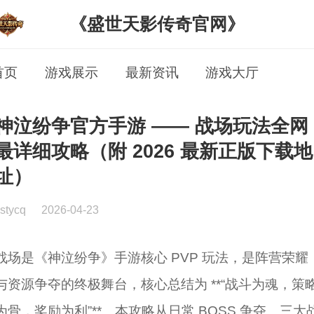
《盛世天影传奇官网》
首页
游戏展示
最新资讯
游戏大厅
神泣纷争官方手游 —— 战场玩法全网
最详细攻略（附 2026 最新正版下载地
址）
stycq
2026-04-23
战场是《神泣纷争》手游核心 PVP 玩法，是阵营荣耀
与资源争夺的终极舞台，核心总结为 **“战斗为魂，策
为骨，奖励为利”**。本攻略从日常 BOSS 争夺、三大