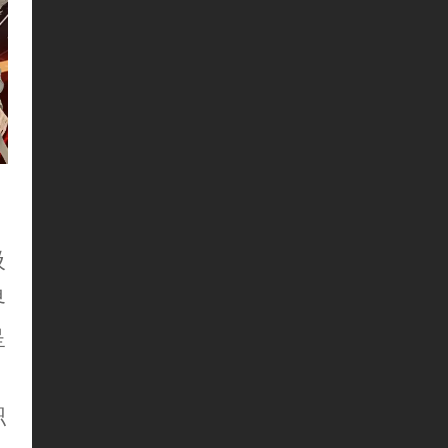
吸
界
呈
职