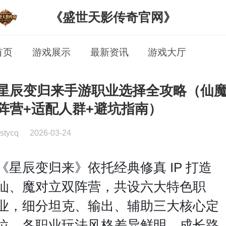
《盛世天影传奇官网》
首页
游戏展示
最新资讯
游戏大厅
星辰变归来手游职业选择全攻略（仙
阵营+适配人群+避坑指南）
stycq
2026-03-24
《星辰变归来》依托经典修真 IP 打造
仙、魔对立双阵营，共设六大特色职
业，细分坦克、输出、辅助三大核心定
位，各职业玩法风格差异鲜明、成长路