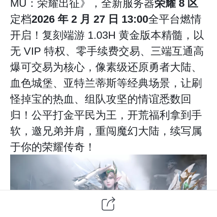
MU：荣耀出征》，全新服务器
荣耀 8 区
定档
2026 年 2 月 27 日 13:00
全平台燃情
开启！复刻端游 1.03H 黄金版本精髓，以
无 VIP 特权、零手续费交易、三端互通高
爆可交易为核心，像素级还原勇者大陆、
血色城堡、亚特兰蒂斯等经典场景，让刷
怪掉宝的热血、组队攻坚的情谊悉数回
归！公平打金平民为王，开荒福利拿到手
软，邀兄弟并肩，重闯魔幻大陆，续写属
于你的荣耀传奇！