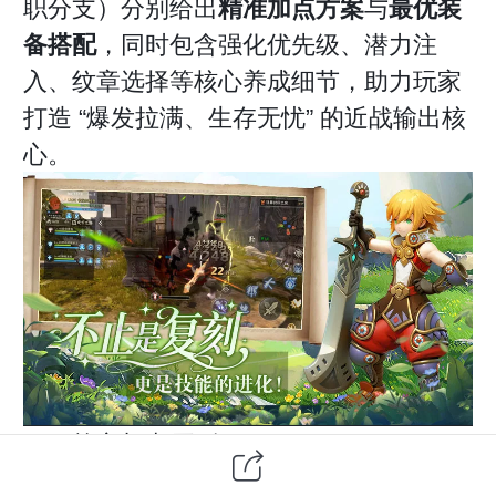
职分支）分别给出
精准加点方案
与
最优装
备搭配
，同时包含强化优先级、潜力注
入、纹章选择等核心养成细节，助力玩家
打造 “爆发拉满、生存无忧” 的近战输出核
心。
一、核心加点原则
剑圣加点遵循 **“输出拉满、位移够用、功