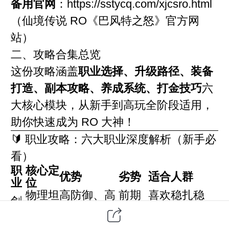
备用官网
：https://‍sstycq.com/xjcsro.html‍
（仙境传说 RO《巴风特之怒》官方网
站）
二、攻略合集总览
这份攻略涵盖
职业选择、升级路径、装备
打造、副本攻略、养成系统、打金技巧
六
大核心模块，从新手到高玩全阶段适用，
助你快速成为 RO 大神！
🔰 职业攻略：六大职业深度解析（新手必
看）
职
核心定
优势
劣势
适合人群
业
位
物理坦
高防御、高
前期
喜欢稳扎稳
剑
克 / 输
血量、团队
输出
打、团队领袖
士
出
核心
低
型玩家