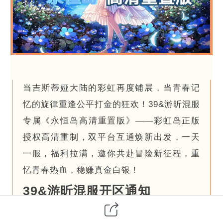
当吉斯蒂娅大陆的彩虹再度铺展，当青春记
忆的旋律重逢公平打金的狂欢！39&游昕混服
专属《永恒岛高清重置版》——彩虹岛正版
授权高清重制，双平台互通焕新出发，一天
一服，福利拉满，邀你共赴冒险新征程，重
忆青春热血，稳赚真金白银！
39&游昕混服开区通知
专属新区
「幻境51区」
2月5日10:00
正式开