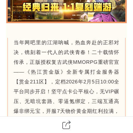
当年网吧里的江湖呐喊，热血奔赴的正邪对
决，镌刻着一代人的武侠青春！二十载情怀
传承，正版授权复古武侠MMORPG重磅官宣
——《热江赏金版》全新专属打金服务器
【赏金211区】，定档2026年2月5日10:00全
平台同步开启！坚守点卡公平核心，无VIP碾
压、无暗坑套路、零逼氪绑定，三端互通高
爆非绑元宝，开服7天物价黄金期红利拉满，
复刻经典江湖场景与玩法，邀各位侠客重燃
武侠热血，既圆年少江湖梦，又享打金真收