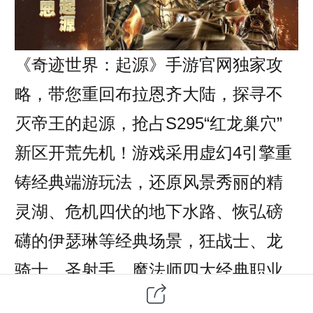
《奇迹世界：起源》手游官网独家攻
略，带您重回布拉恩齐大陆，探寻不
灭帝王的起源，抢占S295“红龙巢穴”
新区开荒先机！游戏采用虚幻4引擎重
铸经典端游玩法，还原风景秀丽的精
灵湖、危机四伏的地下水路、恢弘磅
礴的伊瑟琳等经典场景，狂战士、龙
骑士、圣射手、魔法师四大经典职业
焕新升级，搭配元素使、暗影猎人两