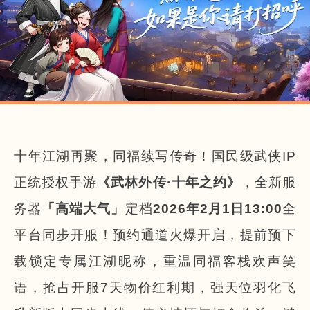
十年江湖再聚，同福续写传奇！国民级武侠IP
正统授权手游
《武林外传·十年之约》
，全新服
务器
「高端大气」
定档
2026年2月1日13:00
全
平台同步开服！预约通道火爆开启，提前预下
载锁定专属江湖昵称，重温同福客栈欢声笑
语，抢占开服7天物价红利期，强天位羽化飞