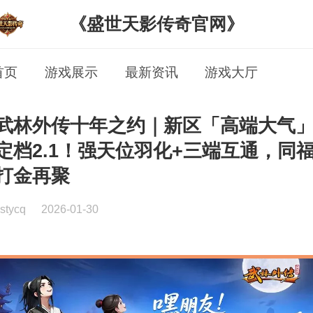
《盛世天影传奇官网》
首页
游戏展示
最新资讯
游戏大厅
武林外传十年之约｜新区「高端大气
定档2.1！强天位羽化+三端互通，同
打金再聚
stycq
2026-01-30