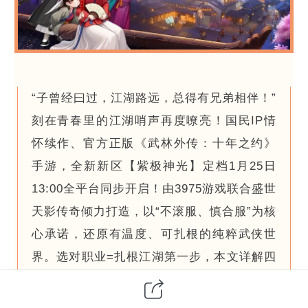
“子曾经曰过，江湖路远，总得有兄弟相伴！”
刻在青春里的江湖哨声再度嘹亮！国民IP情
怀续作、官方正版《武林外传：十年之约》
手游，全新新区【紫极神光】定档1月25日
13:00全平台同步开启！由3975游戏联合盛世
天影传奇倾力打造，以“不滚服、慎合服”为核
心承诺，还原有温度、可扎根的纯粹武侠世
界。选对职业=扎根江湖第一步，本文详解四
大基础职业、转职分支、版本强度及养成策
略，助你精准适配玩法，零氪、微氪、冲榜