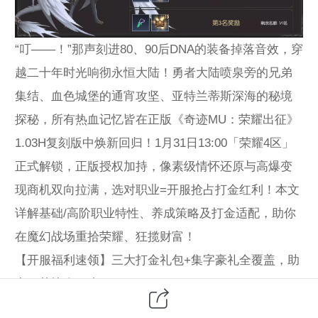
“叮——！”那声刻进80、90后DNA的装备掉落音效，穿
越二十年时光响彻永恒大陆！勇者大陆喷泉旁的兄弟
集结、血色城堡的通宵攻坚、亚特兰蒂斯深海的秘境
探秘，所有热血记忆皆在正版《奇迹MU：荣耀出征》
1.03H复刻版中焕新回归！1月31日13:00「荣耀4区」
正式解锁，正版授权加持，像素级情怀还原与高爆变
现商机双向拉满，选对职业=开服抢占打金红利！本文
详解基础/高阶职业特性、养成策略及打金适配，助你
在魔幻战场重拾荣耀、狂揽财富！
【开服福利速领】三大打金礼包+集字豪礼全覆盖，助
力开荒快人一步！
游戏扫码下载