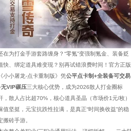
还在为打金手游套路缠身？“零氪”变强制氪金、装备贬
值快、绑定道具难变现？别再试错浪费时间！官方正版
《小小屠龙-点卡重制版》凭
公平点卡制+全装备可交易
+无VIP碾压
三大核心优势，成为2026散人打金圈标
杆，散人占比超70%，核心道具圣晶（市场价1元/枚）
保值坚挺，元宝抗跌性拉满，是真正“时间换收益”的稳
定搬砖手游。