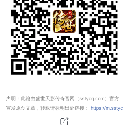
声明：此篇由盛世天影传奇官网（sstycq.com）官方
宣发原创文章，转载请标明出处链接：
https://m.sstyc
q.com/h-nd-1571.html