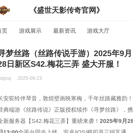
《盛世天影传奇官网》
首页
游戏展示
最新资讯
游戏大厅
寻梦丝路（丝路传说手游）2025年9月
28日新区S42.梅花三弄 盛大开服！
stycq
2025-09-23
长安驼铃伴琴音，敦煌壁画映寒梅，千年丝路藏雅韵！
经典端游《丝路传说》正版授权续作《寻梦丝路》，携
全新服务器【S42.梅花三弄】重磅来袭！
2025年9月2
日13:00
全平台同步上线，安卓/iOS/模拟器三端互通，