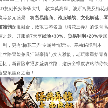
3D复刻长安朱雀大街、敦煌莫高窟、波斯宫殿及梅花
境等多元盛景，将
贸易跑商、跨服城战、文化解谜、琴
笛雅韵
深度融合，致敬古琴名曲《梅花三弄》的傲骨高
洁之意。开服前7天享
经验+30%、贸易利润+20%
专属
红利，更有“梅花三弄”专属琴笛玩法、寒梅秘境副本，
让丝路冒险兼具江湖豪情与文人雅韵，老玩家重拾青春
记忆，新冒险家逐梦盛唐丝路，这份全维度攻略助你快
速登顶丝路之巅！