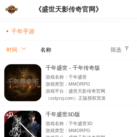
《盛世天影传奇官网》
千年手游
时间
名称
筛选
千年盛世 - 千年传奇版
游戏名称：千年盛世
游戏类型：MMORPG
游戏平台：盛世天影传奇官网
（sstycq.com）正版授权宣发
千年盛世3D版
游戏名称：千年盛世3D
游戏类型：MMORPG