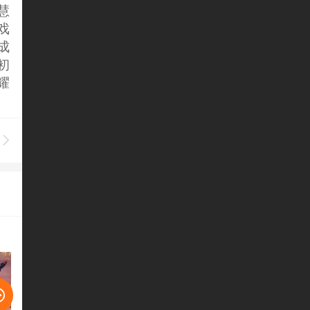
慧
戏
成
初
耀