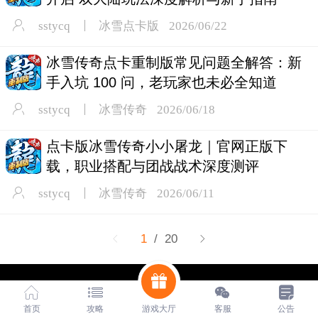
sstycq
冰雪点卡版
2026/06/22
冰雪传奇点卡重制版常见问题全解答：新
手入坑 100 问，老玩家也未必全知道
sstycq
冰雪传奇
2026/06/18
点卡版冰雪传奇小小屠龙｜官网正版下
载，职业搭配与团战战术深度测评
sstycq
冰雪传奇
2026/06/11
1
/ 20
官网唯一宣发平台:《盛世天影传奇官网》 www.sstycq.com
未经许可，不得使用和传播。
首页
攻略
游戏大厅
客服
公告
●本平台所有游戏适合18周岁以上人群